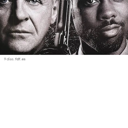
9 días
.
fdf.es