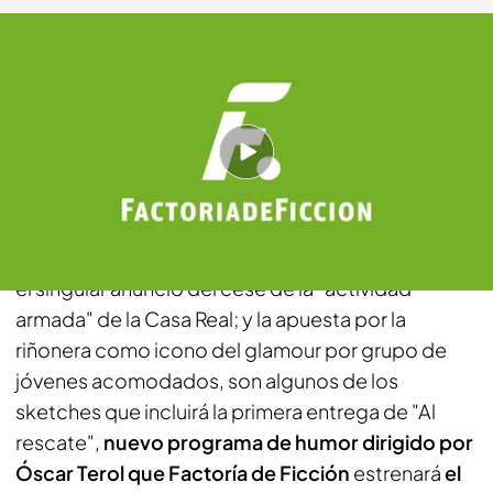
telecinco.es
03 JUL 2012 - 21:10h.
Compartir
La firme defensa del técnico argentino Marcelo
Bielsa de la nacionalización del Athletic de Bilbao;
el singular anuncio del cese de la "actividad
armada" de la Casa Real; y la apuesta por la
riñonera como icono del glamour por grupo de
jóvenes acomodados, son algunos de los
sketches que incluirá la primera entrega de "Al
rescate",
nuevo programa de humor dirigido por
Óscar Terol que Factoría de Ficción
estrenará
el