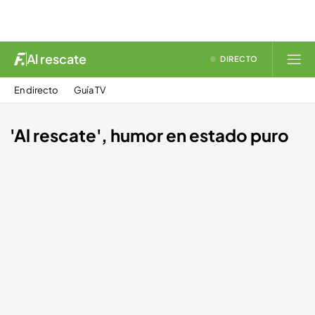
Al rescate
DIRECTO
En directo
Guía TV
'Al rescate', humor en estado puro