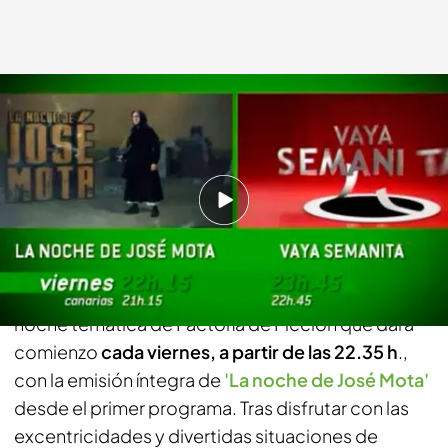
telecinco.es
21 MAR 2013 - 16:57h.
Compartir
Los sketches, uno de los principales baluartes del
humor, cobrarán protagonismo con esta nueva
noche temática de Factoría de Ficción que dará
comienzo
cada viernes, a partir de las 22.35 h
.,
con la emisión íntegra de
'La noche de José Mota'
desde el primer programa. Tras disfrutar con las
excentricidades y divertidas situaciones de