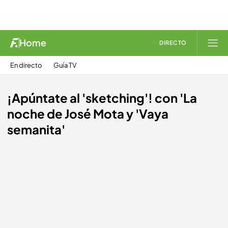
Home
DIRECTO
En directo
Guía TV
¡Apúntate al 'sketching'! con 'La
noche de José Mota y 'Vaya
semanita'