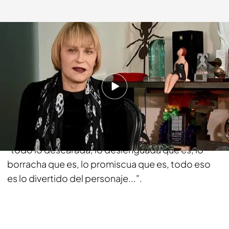
telecinco.es
01 ABR 2013 - 22:45h.
Compartir
Antonia San Juan nos cuenta todos los entresijos
de Estela Reynolds en 'Hoy se nos avecina...',
"todo lo descarada, lo deslenguada que es, lo
borracha que es, lo promiscua que es, todo eso
es lo divertido del personaje...".