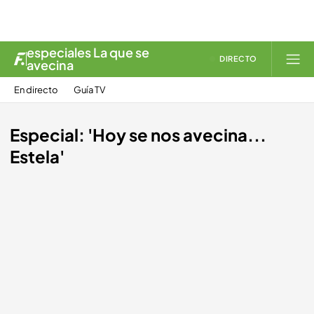
especiales La que se
DIRECTO
avecina
En directo
Guía TV
Especial: 'Hoy se nos avecina...
Estela'