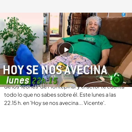
telecinco.es
08 MAY 2013 - 19:42h.
Compartir
"Ay, Gregoria", éste el grito de Vicente (Ricardo
Arroyo) en el bar de Maxi. El padre de Javi es uno
de los 'leones' de Montepinar y el actor te cuenta
todo lo que no sabes sobre él. Este lunes a las
22.15 h. en 'Hoy se nos avecina... Vicente'.