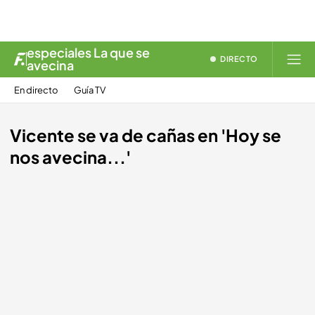
especiales La que se
DIRECTO
avecina
En directo
Guía TV
Vicente se va de cañas en 'Hoy se
nos avecina...'