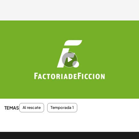
fdf.es
01 AGO 2012 - 23:15h.
Compartir
El corte de pelo de la trabajadora de la oficina de
empleo recibe las críticas de 'las chicas de Orio'.
TEMAS
Al rescate
Temporada 1