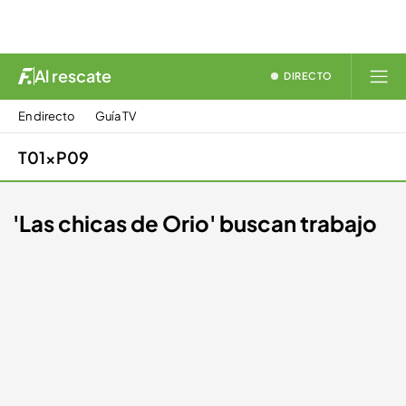
Al rescate
DIRECTO
En directo
Guía TV
T01xP09
'Las chicas de Orio' buscan trabajo