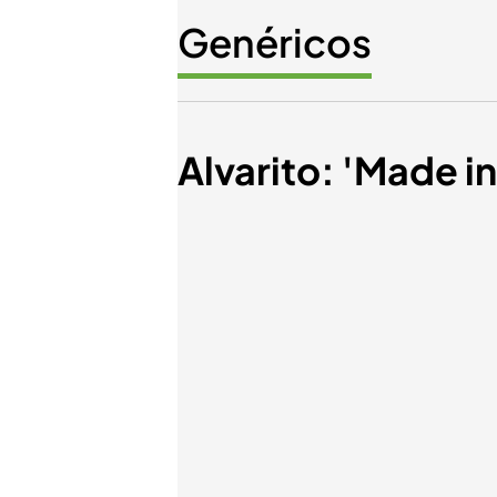
Genéricos
Alvarito: 'Made i