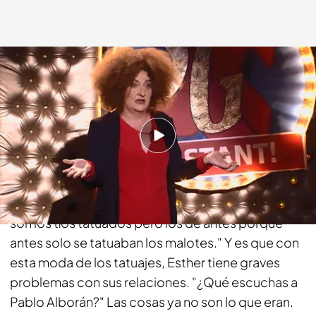
telecinco.es
26 AGO 2015 - 00:00h.
Compartir
Los tatuajes ya no son cosa de malotes. Ahora
cualquiera lleva un tatuaje. "Lo que más me gustan
son los tíos tatuados pero los de antes porque
antes solo se tatuaban los malotes." Y es que con
esta moda de los tatuajes, Esther tiene graves
problemas con sus relaciones. "¿Qué escuchas a
Pablo Alborán?" Las cosas ya no son lo que eran.