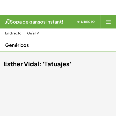
Sopa de gansos instant!
DIRECTO
En directo
Guía TV
Genéricos
Esther Vidal: 'Tatuajes'