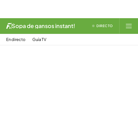
Sopa de gansos instant!
DIRECTO
En directo
Guía TV