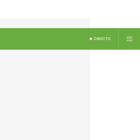
DIRECTO