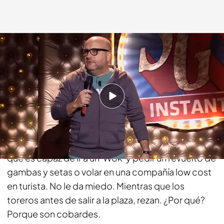
telecinco.es
04 AGO 2015 - 23:55h.
Compartir
El humorista asegra que "rezar es de cobardes",
por eso él no lo hace porque es un tío valiente. Y es
que es capaz de ir a un 'Wok' y pedir un revuelto de
gambas y setas o volar en una compañía low cost
en turista. No le da miedo. Mientras que los
toreros antes de salir a la plaza, rezan. ¿Por qué?
Porque son cobardes.