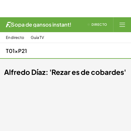
Sopa de gansos instant!
DIRECTO
En directo
Guía TV
T01xP21
Alfredo Díaz: 'Rezar es de cobardes'