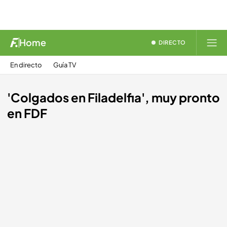
Home
DIRECTO
En directo
Guía TV
'Colgados en Filadelfia', muy pronto
en FDF