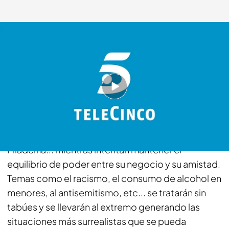
telecinco.es
11 SEP 2012 - 14:20h.
Compartir
La serie narra la vida de cuatro amigos que
regentan un pequeño pub irlandés en la ciudad de
Filadelfia... mientras intentan mantener el
equilibrio de poder entre su negocio y su amistad.
Temas como el racismo, el consumo de alcohol en
menores, al antisemitismo, etc... se tratarán sin
tabúes y se llevarán al extremo generando las
situaciones más surrealistas que se pueda