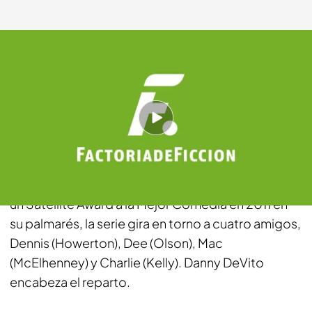
telecinco.es
18 SEP 2012 - 16:59h.
Compartir
Irreverente, hilarante y políticamente incorrecta,
así es la nueva sitcom de Factoría de Ficción. Con
un Satellite Award a la Mejor Comedia en 2011 en
su palmarés, la serie gira en torno a cuatro amigos,
Dennis (Howerton), Dee (Olson), Mac
(McElhenney) y Charlie (Kelly). Danny DeVito
encabeza el reparto.