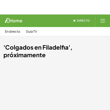
Home
DIRECTO
En directo
Guía TV
'Colgados en Filadelfia',
próximamente