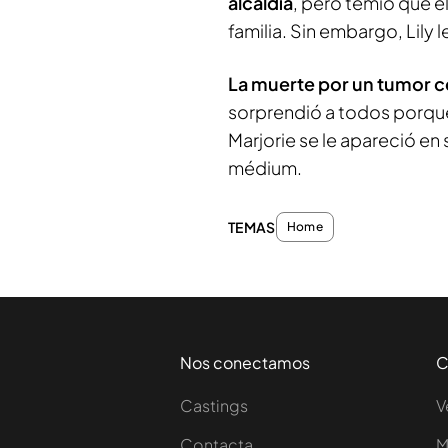
alcaldía
, pero temió que el
familia. Sin embargo, Lily
La muerte por un tumor ce
sorprendió a todos porque 
Marjorie se le apareció en
médium.
TEMAS
Home
Nos conectamos
C
Castings
V
Contacta
M