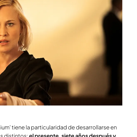
um' tiene la particularidad de desarrollarse en
s distintos:
el presente, siete años después y