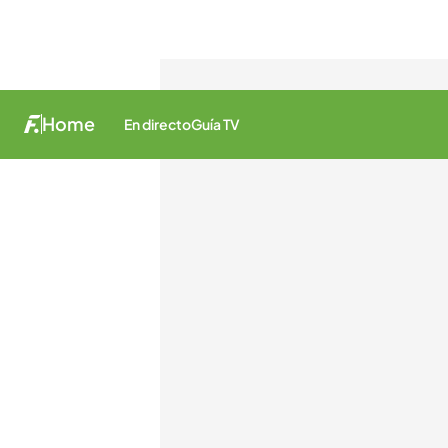
Home
En directo
Guía TV