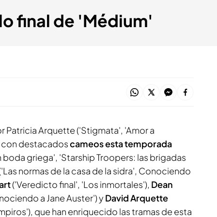
lo final de 'Médium'
r Patricia Arquette ('Stigmata', 'Amor a
o con destacados
cameos esta temporada
n boda griega', 'Starship Troopers: las brigadas
('Las normas de la casa de la sidra', Conociendo
art
('Veredicto final', 'Los inmortales'),
Dean
nociendo a Jane Auster') y
David Arquette
ampiros'), que han enriquecido las tramas de esta