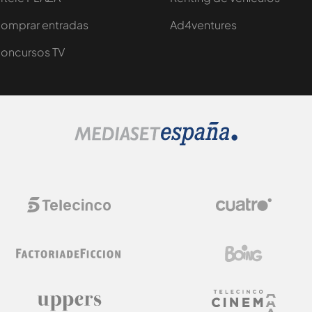
omprar entradas
Ad4ventures
oncursos TV