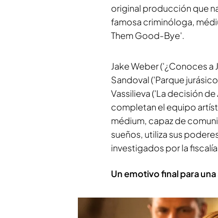
original producción que nac
famosa criminóloga, médiu
Them Good-Bye'.
Jake Weber ('¿Conoces a J
Sandoval ('Parque jurásico', 
Vassilieva ('La decisión de A
completan el equipo artís
médium, capaz de comunica
sueños, utiliza sus podere
investigados por la fiscalía
Un emotivo final para una