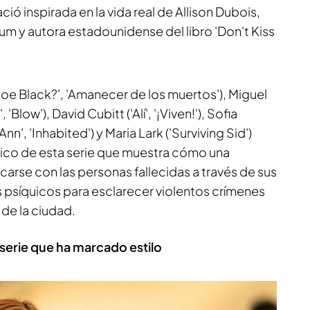
ió inspirada en la vida real de Allison Dubois,
m y autora estadounidense del libro 'Don't Kiss
oe Black?', 'Amanecer de los muertos'), Miguel
'Blow'), David Cubitt ('Alí', '¡Viven!'), Sofia
nn', 'Inhabited') y Maria Lark ('Surviving Sid')
tico de esta serie que muestra cómo una
rse con las personas fallecidas a través de sus
s psíquicos para esclarecer violentos crímenes
 de la ciudad.
 serie que ha marcado estilo