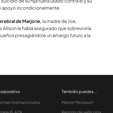
 suicidio de su hija fuera usado contra él y su
 le apoyó incondicionalmente.
rebral de Marjorie,
la madre de Joe,
Allison le había asegurado que sobreviviría.
 sueños presagiándole un amargo futuro a la
orporativo
También puedes...
entas internacionales
Máster Mediaset
itele PLAZA
Renting de vehículos