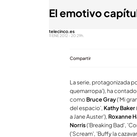
El emotivo capítu
telecinco.es
11 ENE 2012 - 20:29h.
Compartir
La serie, protagonizada po
quemarropa'), ha contad
como
Bruce Gray
('Mi gra
del espacio',
Kathy Baker
a Jane Auster'),
Roxanne H
Norris
('Breaking Bad', 'Co
('Scream', 'Buffy la cazav