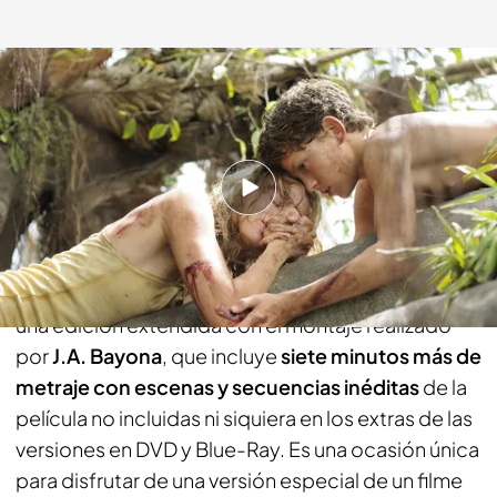
telecinco.es
23 NOV 2014 - 20:00h.
Compartir
Este lunes a lasa 22.15. Factoría de Ficción emite
una versión nunca antes vista de
'Lo imposible
',
una edición extendida con el montaje realizado
por
J.A. Bayona
, que incluye
siete minutos más de
metraje con escenas y secuencias inéditas
de la
película no incluidas ni siquiera en los extras de las
versiones en DVD y Blue-Ray. Es una ocasión única
para disfrutar de una versión especial de un filme