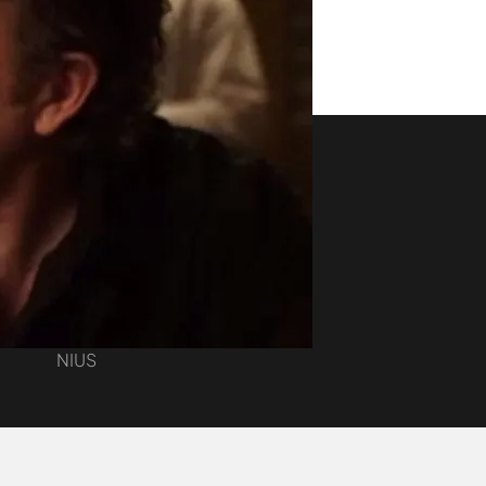
Sigue navegando
Uppers
Yasss
El tiempo hoy
NIUS