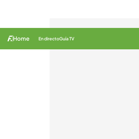
Home
En directo
Guía TV