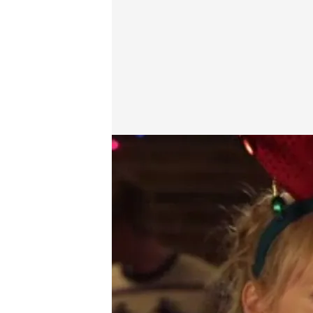
telecinco.es
18 JUN 2012 - 12:24h.
Compartir
El equipo va ayudar a San
él, en un centro comercial 