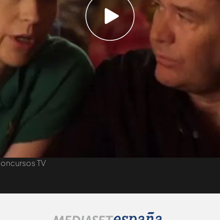
orporativo
También puedes...
entas internacionales
Máster Mediaset
itele PLAZA
Renting de vehículos
omprar entradas
Ad4ventures
oncursos TV