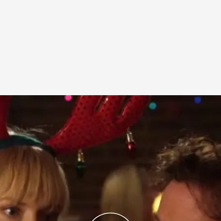
ta Claus, o a una copia bastante aproximada de
la víspera de Navidad.