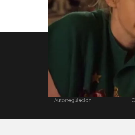
TEMAS
Home
Nos conectamos
C
Castings
V
Contacta
M
Trabaja en nuestro grupo
C
Autorregulación
C