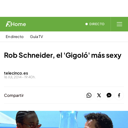
Home
DIRECTO
En directo
Guía TV
Rob Schneider, el 'Gigoló' más sexy
telecinco.es
16 JUL 2014 - 19:40h.
Compartir