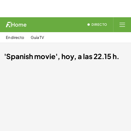
Home
DIRECTO
En directo
Guía TV
'Spanish movie', hoy, a las 22.15 h.