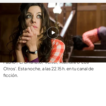
telecinco.es
07 MAY 2013 - 14:05h.
Compartir
Homenaje en tono de humos a las mejores
películas del cine español como 'El laberinto del
Fauno', 'El Orfanato, 'Volver, 'Alatriste o 'Los
Otros'. Esta noche, a las 22.15 h. en tu canal de
ficción.