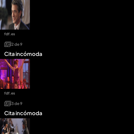
fdf.es
2
de
9
Cita incómoda
fdf.es
3
de
9
Cita incómoda