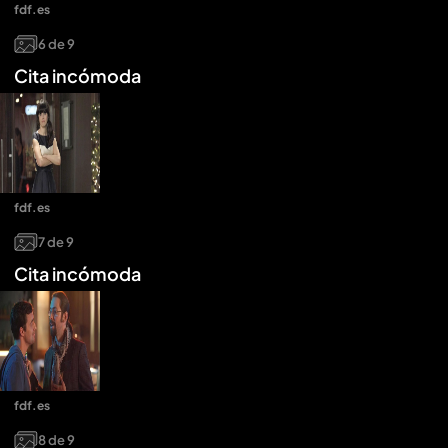
fdf.es
6
de
9
Cita incómoda
fdf.es
7
de
9
Cita incómoda
fdf.es
8
de
9