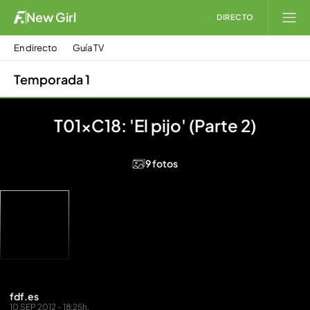
New Girl
DIRECTO
En directo
Guía TV
Temporada 1
T01xC18: 'El pijo' (Parte 2)
9 fotos
fdf.es
10 SEP 2012 - 18:25h.