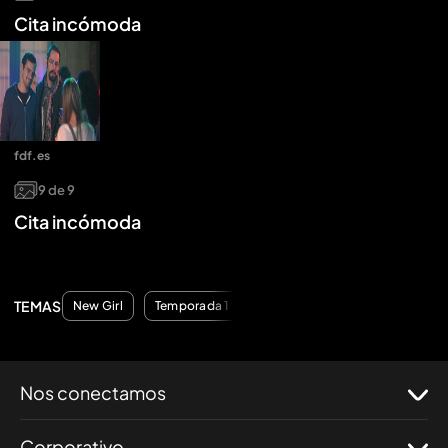
Cita incómoda
fdf.es
9
de
9
Cita incómoda
TEMAS
New Girl
Temporada 1
Nos conectamos
Corporativo