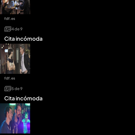
fdf.es
4
de
9
Cita incómoda
fdf.es
5
de
9
Cita incómoda