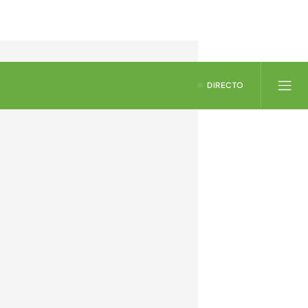
DIRECTO