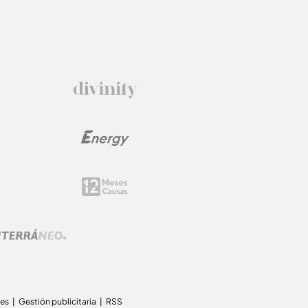
ies
Gestión publicitaria
RSS