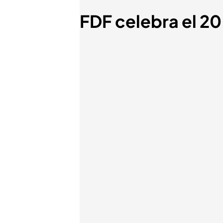
FDF celebra el 20