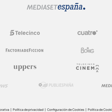
orativa
Política de privacidad
Configuración de Cookies
Política de Cook