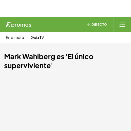
promos
DIRECTO
En directo
Guía TV
Mark Wahlberg es 'El único
superviviente'