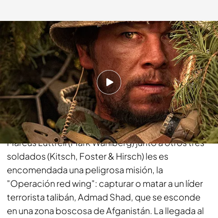
telecinco.es
22 MAY 2016 - 01:00h.
Compartir
A un equipo de élite de las fuerzas especiales
SEAL del ejército norteamericano, liderados por
Marcus Luttrell (Mark Wahlberg) junto a otros tres
soldados (Kitsch, Foster & Hirsch) les es
encomendada una peligrosa misión, la
"Operación red wing": capturar o matar a un líder
terrorista talibán, Admad Shad, que se esconde
en una zona boscosa de Afganistán. La llegada al