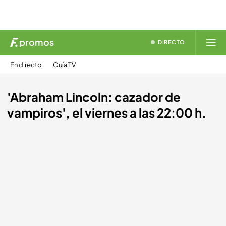
promos
DIRECTO
En directo
Guía TV
'Abraham Lincoln: cazador de
vampiros', el viernes a las 22:00 h.