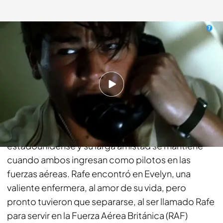
fdf.es
29 NOV 2015 - 19:15h.
Compartir
Segunda Guerra Mundial (1939-1945). Rafe y
Danny crecieron juntos en una zona rural
estadounidense y su larga amistad se mantiene
cuando ambos ingresan como pilotos en las
fuerzas aéreas. Rafe encontró en Evelyn, una
valiente enfermera, al amor de su vida, pero
pronto tuvieron que separarse, al ser llamado Rafe
para servir en la Fuerza Aérea Británica (RAF)