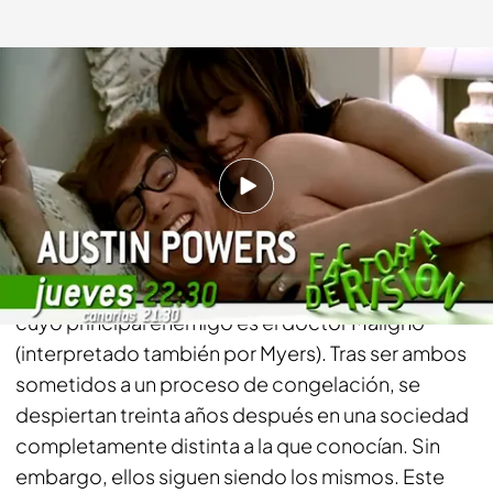
telecinco.es
10 DIC 2014 - 17:00h.
Compartir
Primera aventura de Austin Powers (Mike Myers),
un peculiar y atractivo espía de los años sesenta,
cuyo principal enemigo es el doctor Maligno
(interpretado también por Myers). Tras ser ambos
sometidos a un proceso de congelación, se
despiertan treinta años después en una sociedad
completamente distinta a la que conocían. Sin
embargo, ellos siguen siendo los mismos. Este