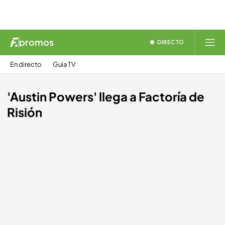
promos
DIRECTO
En directo
Guía TV
'Austin Powers' llega a Factoría de
Risión