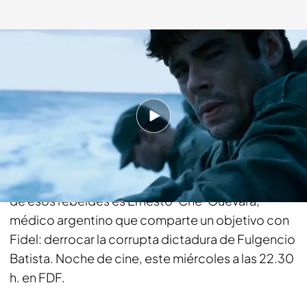
telecinco.es
14 ABR 2015 - 19:38h.
Compartir
El 25 de noviembre de 1956, Fidel Castro
desembarca en Cuba con ochenta rebeldes. Uno
de esos rebeldes es Ernesto ‘Che’ Guevara,
médico argentino que comparte un objetivo con
Fidel: derrocar la corrupta dictadura de Fulgencio
Batista. Noche de cine, este miércoles a las 22.30
h. en FDF.