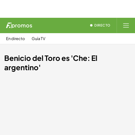
promos
DIRECTO
En directo
Guía TV
Benicio del Toro es 'Che: El
argentino'