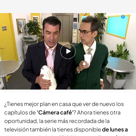
Jesús Quesada y Julián
fdf.es
13 ABR 2020 - 19:18h.
También los sábados y los domingos a las 13.30
horas
Compartir
¿Tienes mejor plan en casa que ver de nuevo los
capítulos de
'Cámera café'
? Ahora tienes otra
oportunidad, la serie más recordada de la
televisión también la tienes disponible
de lunes a