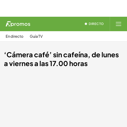
promos
DIRECTO
En directo
Guía TV
‘Cámera café’ sin cafeína, de lunes
a viernes a las 17.00 horas