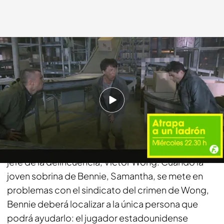
fdf.es
21 FEB 2017 - 19:49h.
Compartir
El detective de Hong Kong Bennie Black (Chan) ha
estado siguiendo durante décadas a un conocido
jefe de la delincuencia, Victor Wong. Cuando la
joven sobrina de Bennie, Samantha, se mete en
problemas con el sindicato del crimen de Wong,
Bennie deberá localizar a la única persona que
podrá ayudarlo: el jugador estadounidense