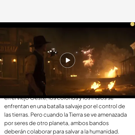
fdf.es
22 OCT 2018 - 16:33h.
Compartir
La noche del miércoles se llena de ‘Cowboys &
Aliens’ en FDF a partir de las 22:30 horas. En 1873,
en el viejo Oeste, los colonos y los indios se
enfrentan en una batalla salvaje por el control de
las tierras. Pero cuando la Tierra se ve amenazada
por seres de otro planeta, ambos bandos
deberán colaborar para salvar a la humanidad.