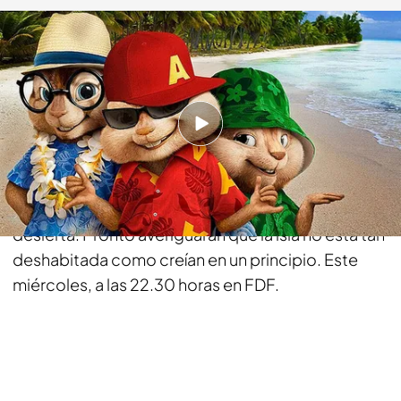
telecinco.es
23 AGO 2016 - 17:24h.
Compartir
Las ardillas se embarcan en un crucero de lujo,
pero se caen por la borda y acaban en una isla
desierta. Pronto averiguarán que la isla no está tan
deshabitada como creían en un principio. Este
miércoles, a las 22.30 horas en FDF.