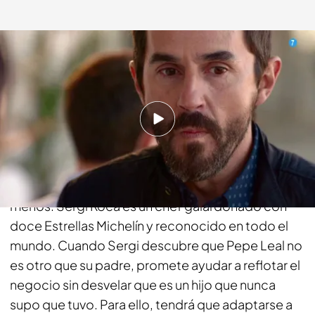
fdf.es
16 MAY 2017 - 13:14h.
Compartir
Pepe Leal es el propietario "fritangas" de un
chiringuito de playa de mala muerte, venido a
menos. Sergi Roca es un chef galardonado con
doce Estrellas Michelín y reconocido en todo el
mundo. Cuando Sergi descubre que Pepe Leal no
es otro que su padre, promete ayudar a reflotar el
negocio sin desvelar que es un hijo que nunca
supo que tuvo. Para ello, tendrá que adaptarse a