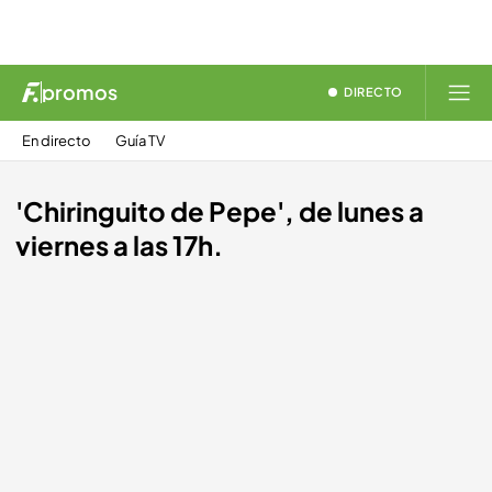
promos
DIRECTO
En directo
Guía TV
'Chiringuito de Pepe', de lunes a
viernes a las 17h.