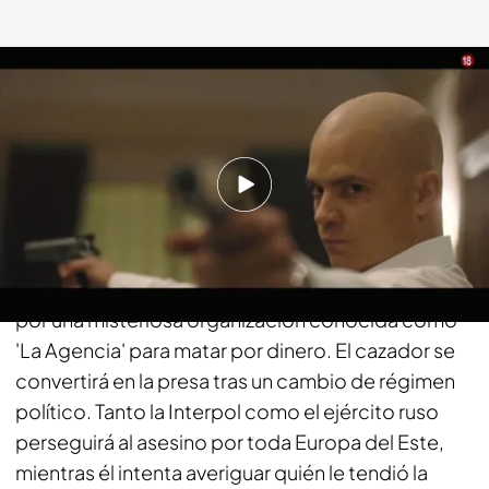
fdf.es
12 FEB 2018 - 13:21h.
Compartir
Basada en el famoso videojuego del mismo
nombre. El agente 47 (Olyphant) es contratado
por una misteriosa organización conocida como
'La Agencia' para matar por dinero. El cazador se
convertirá en la presa tras un cambio de régimen
político. Tanto la Interpol como el ejército ruso
perseguirá al asesino por toda Europa del Este,
mientras él intenta averiguar quién le tendió la