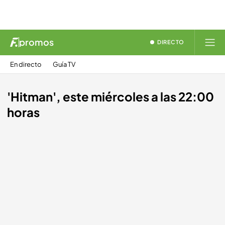
promos
DIRECTO
En directo
Guía TV
'Hitman', este miércoles a las 22:00
horas