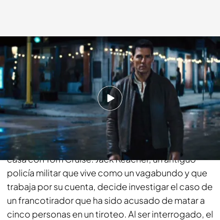
fdf.es
17 DIC 2018 - 17:45h.
Compartir
Tras una semana llena de acción, el jueves volverás
a vivir una auténtica aventura desde el salón de tu
casa con Tom Cruise. Jack Reacher, un antiguo
policía militar que vive como un vagabundo y que
trabaja por su cuenta, decide investigar el caso de
un francotirador que ha sido acusado de matar a
cinco personas en un tiroteo. Al ser interrogado, el