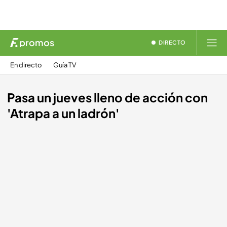
promos
DIRECTO
En directo
Guía TV
Pasa un jueves lleno de acción con
'Atrapa a un ladrón'