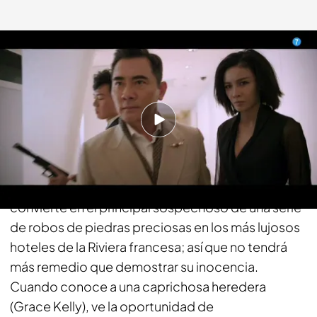
fdf.es
20 MAR 2018 - 12:32h.
Compartir
A pesar de que John Robie "El Gato" (Cary Grant)
ha abandonado su oficio de ladrón de joyas, se
convierte en el principal sospechoso de una serie
de robos de piedras preciosas en los más lujosos
hoteles de la Riviera francesa; así que no tendrá
más remedio que demostrar su inocencia.
Cuando conoce a una caprichosa heredera
(Grace Kelly), ve la oportunidad de