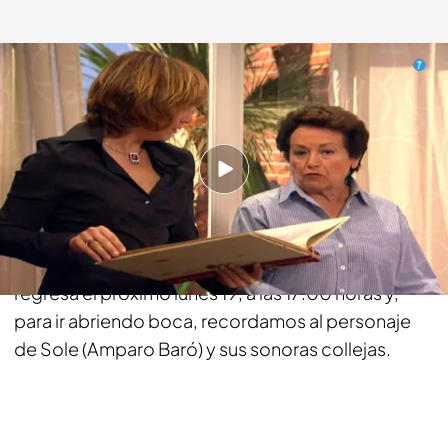
fdf.es
13 FEB 2018 - 20:25h.
Compartir
'7 vidas' vuelve a la televisión para llenar las tardes
de FDF de risas y diversión. La mítica sitcom
regresa el próximo lunes 19, a las 17:00 horas y,
para ir abriendo boca, recordamos al personaje
de Sole (Amparo Baró) y sus sonoras collejas.