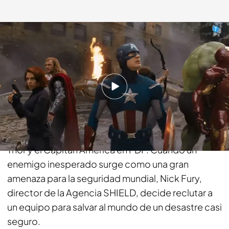
fdf.es
08 OCT 2018 - 17:05h.
Compartir
El martes tienes la excusa perfecta para
desconectar del mundo junto a Ironman, Hulk,
Thor y el Capitán América en FDF. Cuando un
enemigo inesperado surge como una gran
amenaza para la seguridad mundial, Nick Fury,
director de la Agencia SHIELD, decide reclutar a
un equipo para salvar al mundo de un desastre casi
seguro.