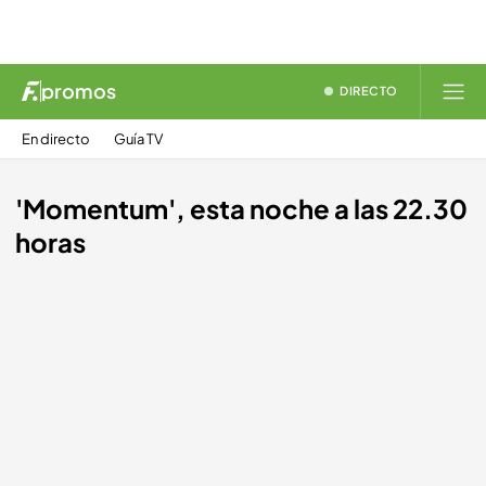
promos
DIRECTO
En directo
Guía TV
'Momentum', esta noche a las 22.30
horas