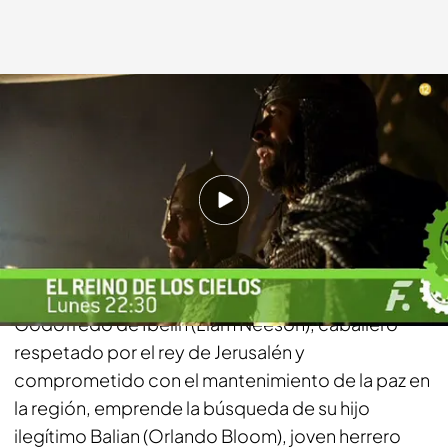
telecinco.es
28 MAR 2016 - 16:42h.
Compartir
Siglo XII, Europa entera está inmersa en las
Cruzadas para recuperar la Tierra Santa.
Godofredo de Ibelin (Liam Neeson), caballero
respetado por el rey de Jerusalén y
comprometido con el mantenimiento de la paz en
la región, emprende la búsqueda de su hijo
ilegítimo Balian (Orlando Bloom), joven herrero