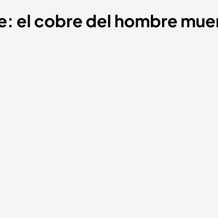
be: el cobre del hombre mue