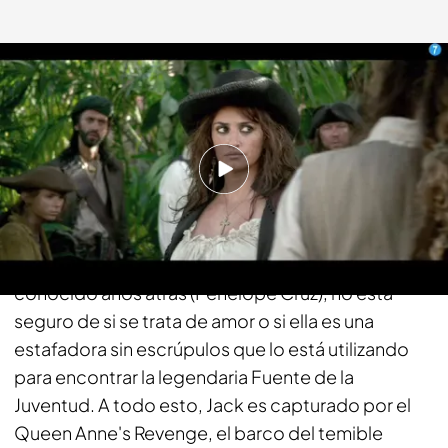
fdf.es
17 ABR 2018 - 09:35h.
Compartir
Cuando Jack Sparrow (Johnny Depp) vuelve a
encontrarse con una mujer a la que había
conocido años atrás (Penélope Cruz), no está
seguro de si se trata de amor o si ella es una
estafadora sin escrúpulos que lo está utilizando
para encontrar la legendaria Fuente de la
Juventud. A todo esto, Jack es capturado por el
Queen Anne's Revenge, el barco del temible