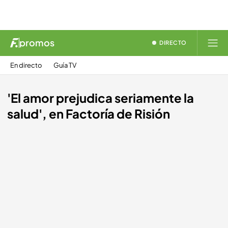
promos
DIRECTO
En directo
Guía TV
'El amor prejudica seriamente la
salud', en Factoría de Risión