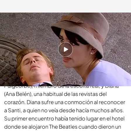
telecinco.es
30 ENE 2015 - 19:22h.
Compartir
En una cena de gala ofrecida en París por los
Reyes de España, coinciden Santi (Juanjo
Puigcorbé), miembro de la escolta real, y Diana
(Ana Belén), una habitual de las revistas del
corazón. Diana sufre una conmoción al reconocer
a Santi, a quien no veía desde hacía muchos años.
Su primer encuentro había tenido lugar en el hotel
donde se alojaron The Beatles cuando dieron un