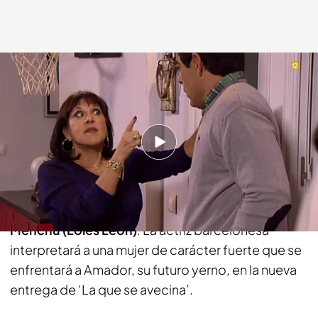
telecinco.es
03 NOV 2016 - 18:51h.
Compartir
Ayudar a su hija con los preparativos de su boda y
vivir nuevas emociones serán las prioridades de
Menchu (Loles León)
. La actriz barcelonesa
interpretará a una mujer de carácter fuerte que se
enfrentará a Amador, su futuro yerno, en la nueva
entrega de ‘La que se avecina’.