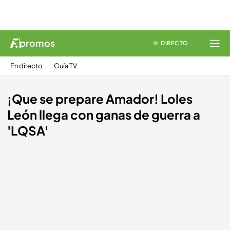
promos
DIRECTO
En directo
Guía TV
¡Que se prepare Amador! Loles
León llega con ganas de guerra a
'LQSA'