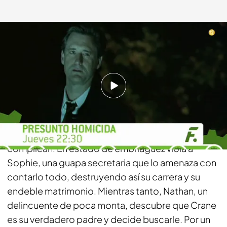
telecinco.es
23 MAR 2016 - 17:54h.
Compartir
Callum Crane, un prestigioso abogado, está a
punto de convertirse en juez, pero las cosas se le
complican. En estado de embriaguez viola a
Sophie, una guapa secretaria que lo amenaza con
contarlo todo, destruyendo así su carrera y su
endeble matrimonio. Mientras tanto, Nathan, un
delincuente de poca monta, descubre que Crane
es su verdadero padre y decide buscarle. Por un