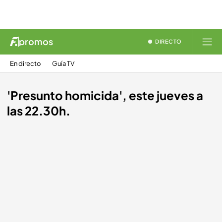
promos
DIRECTO
En directo
Guía TV
'Presunto homicida', este jueves a
las 22.30h.