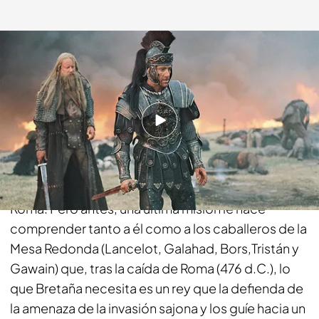
telecinco.es
22 AGO 2016 - 18:44h.
Compartir
Arturo (Clive Owen) está deseando abandonar
Bretaña para regresar a la paz y estabilidad de
Roma. Pero antes, una última misión le hace
comprender tanto a él como a los caballeros de la
Mesa Redonda (Lancelot, Galahad, Bors,Tristán y
Gawain) que, tras la caída de Roma (476 d.C.), lo
que Bretaña necesita es un rey que la defienda de
la amenaza de la invasión sajona y los guíe hacia un