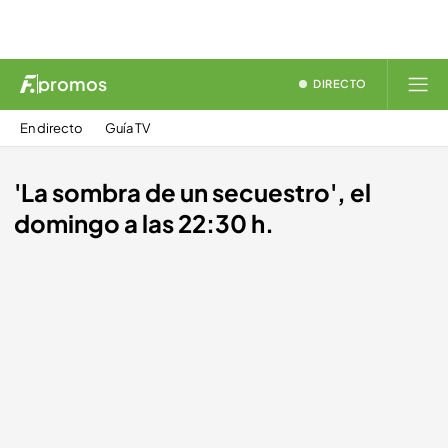
promos
DIRECTO
En directo
Guía TV
'La sombra de un secuestro', el
domingo a las 22:30 h.