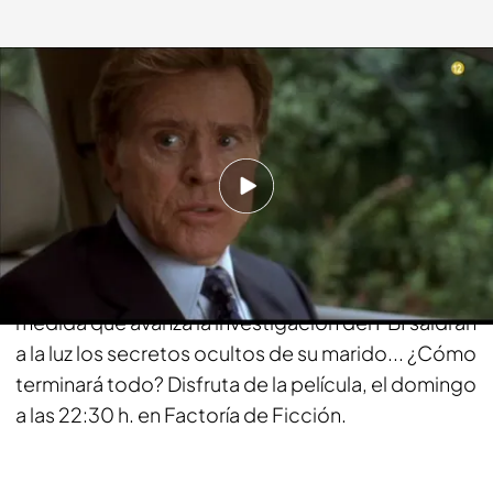
fdf.es
11 AGO 2017 - 14:11h.
Compartir
La pareja formada por Robert Redford y Helen
Mirren se rompe cuando él es secuestrado. A
medida que avanza la investigación del FBI saldrán
a la luz los secretos ocultos de su marido... ¿Cómo
terminará todo? Disfruta de la película, el domingo
a las 22:30 h. en Factoría de Ficción.