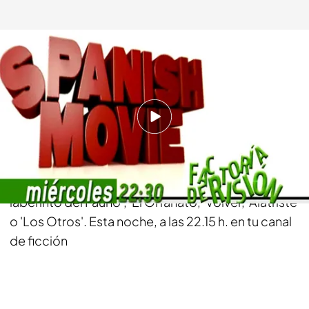
telecinco.es
14 DIC 2014 - 20:00h.
Compartir
'Spanish movie' es un homenaje en tono de humor
a las mejores películas del cine español como 'El
laberinto del Fauno', 'El Orfanato, 'Volver, 'Alatriste
o 'Los Otros'. Esta noche, a las 22.15 h. en tu canal
de ficción