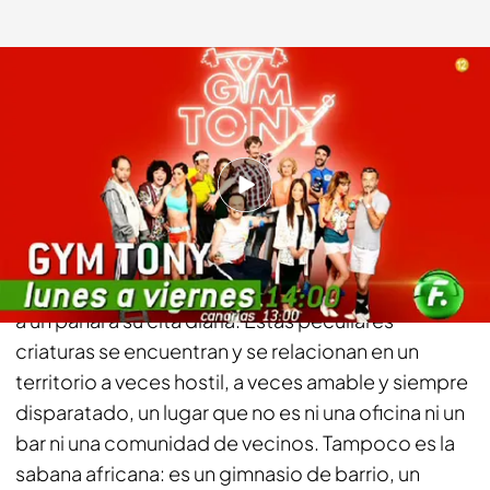
telecinco.es
14 ENE 2015 - 14:45h.
Compartir
Una fauna de variadas criaturas de distintos
tamaños, gustos y aficiones acuden como abejas
a un panal a su cita diaria. Estas peculiares
criaturas se encuentran y se relacionan en un
territorio a veces hostil, a veces amable y siempre
disparatado, un lugar que no es ni una oficina ni un
bar ni una comunidad de vecinos. Tampoco es la
sabana africana: es un gimnasio de barrio, un