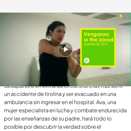
telecinco.es
26 ABR 2016 - 10:06h.
Compartir
Durante su idílica luna de miel en el Caribe, el
reciente esposo de Ava (Gina Carano)
desaparece en extrañas circunstancias tras sufrir
un accidente de tirolina y ser evacuado en una
ambulancia sin ingresar en el hospital. Ava, una
mujer especialista en lucha y combate endurecida
por las enseñanzas de su padre, hará todo lo
posible por descubrir la verdad sobre el