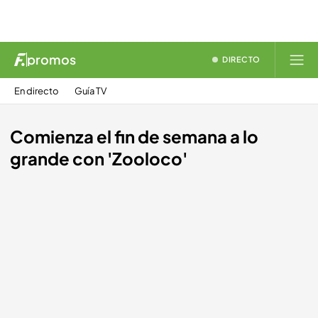
promos
DIRECTO
En directo
Guía TV
Comienza el fin de semana a lo
grande con 'Zooloco'