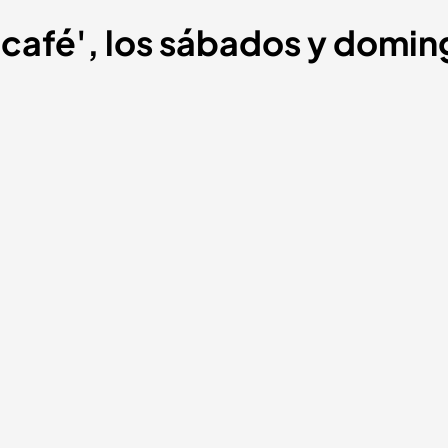
afé', los sábados y doming