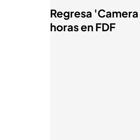
Regresa 'Camera c
horas en FDF