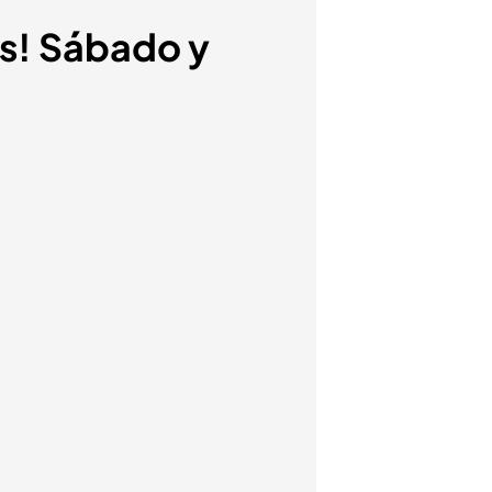
os! Sábado y